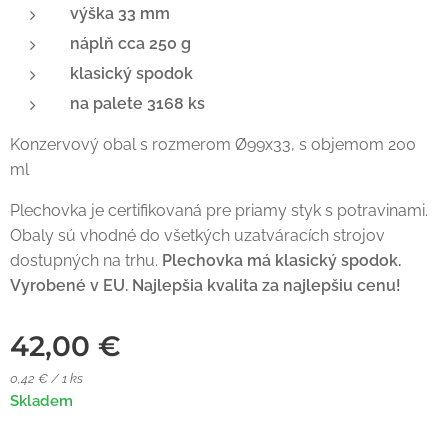
výška 33 mm
náplň cca 250 g
klasický spodok
na palete 3168 ks
Konzervový obal s rozmerom Ø99x33, s objemom 200
ml
Plechovka je certifikovaná pre priamy styk s potravinami.
Obaly sú vhodné do všetkých uzatváracích strojov
dostupných na trhu.
Plechovka má klasický spodok.
Vyrobené v EU. Najlepšia kvalita za najlepšiu cenu!
42,00
€
0,42 € / 1 ks
Skladem