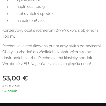
náplň cca 500 g
stohovatelný spodok
na palete 1672 ks
Konzervový obal s rozmerom Ø99/96x63, s objemom
400 ml
Plechovka je certifikovaná pre priamy styk s potravinami.
Obaly sú vhodné do všetkých uzatváracích strojov
dostupných na trhu. Plechovka má klasický spodok.
Vyrobené v EU. Najlepšia kvalita za najlepšiu cenu!
53,00
€
0,53 € / 1 ks
Skladem